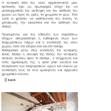
Η κεντρική ιδέα της νέας αρχιτεκτονικής μας
πρότασης έχει ως πρωταρχικό στόχο της να
μετασχηματίσει την αντίληψη και την αίσθηση του
χώρου ως προς τις υφές, τα χρώματα το φως. Έτσι
ώστε οι χρήστες να αισθάνονται την άνεση, τη
χαλάρωση, την οικειότητα και την αίσθηση του
σπιτιού.
Προκειμένου για την επίτευξη των παραπάνω
στόχων αποφασίστηκε η καθαίρεση όλων των
διαχωριστικών τοίχων και η ενοποίηση του νέου
χώρου, τόσο στο ισόγειο όσο και στο πατάρι.
Καθοριστικό ρόλο στην ανάπτυξη την κεντρικής
ιδέας έπαιξε η αλλαγή της θέσης την κεντρικής
σκάλας ανόδου προς το πατάρι , ο σύγχρονος και
λιτός σχεδιασμός της, η open plan κουζίνα και
εξαφάνιση των διαφορετικών υφών και υλικών με
ενοποίηση τους σε ένα ομοιογενές και αρμονικό
χρωματικό σύνολο.
|| back