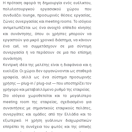
Η πρόταση αφορά τη δημιουργία ενός ευέλικτου,
πολυλειτουργικού εργασιακού χώρου που
συνδυάζει lounge, προσωρινές θέσεις εργασίας,
ζώνες συνεργασίας και meeting rooms. Το ισόγειο
αντιμετωπίζεται ως ένα ανοιχτό επίπεδο κίνησης
και συνάντησης, όπου οι χρήστες μπορούν να
εργαστούν για μικρό χρονικό διάστημα, να κάνουν
ένα call, να συμμετάσχουν σε μια σύντομη
συνεργασία ή να περάσουν σε μια πιο επίσημη
συνάντηση.
Κεντρική ιδέα της μελέτης είναι η διαφάνεια και η
ευελιξία. Οι χώροι δεν οργανώνονται ως σταθερά
γραφεία, αλλά ως ένα σύστημα προσωρινής
χρήσης — plug-in / plug-out — που υποστηρίζει τον
γρήγορο και μεταβαλλόμενο ρυθμό της εταιρείας.
Στο ισόγειο χωροθετείται και το μεγαλύτερο
meeting room της εταιρείας, σχεδιασμένο για
συναντήσεις με σημαντικούς εταιρικούς πελάτες,
συνεργάτες και ομάδες από την Ελλάδα και το
εξωτερικό. Η χρήση γυάλινων διαχωριστικών
επιτρέπει τη συνέχεια του φωτός και της οπτικής