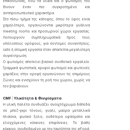
επικοινωνίας, ενώ τα υλικά και ο φωτισμός του
δίνουν έναν πιο συγκροτημένο και
αντιπροσωπευτικό χαρακτήρα.
Στο πίσω τμήμα της κάτοψης, όπου το ύψος είναι
χαμηλότερο, οργανώνονται μικρότερα γυάλινα
meeting rooms και προσωρινοί χώροι εργασίας.
Λειτουργούν συμπληρωματικά προς τους
υπόλοιπους ορόφους, για σύντομες συναντήσεις,
calls ή ατομική εργασία όταν απαιτείται μεγαλύτερη
συγκέντρωση.
Ο φωτισμός αποτελεί βασικό συνθετικό εργαλείο.
Γραμμικά φωτιστικά, κρυφοί φωτισμοί και φωτεινές
χαράξεις στην οροφή οργανώνουν τις επιμέρους
ζώνες και ενισχύουν τη ροή του χώρου, χωρίς να
τον βαραίνουν.
CMF
|
Υλικότητα & Φινιρίσματα
Η υλική παλέτα συνδυάζει ανοιχτόχρωμα δάπεδα
σε μπεζ-γκρι τόνους, γυαλί, μαύρα μεταλλικά
πλαίσια, φυσικό ξύλο, ουδέτερα υφάσματα και
ελεγχόμενες κόκκινες επιφάνειες. Το βαθύ
κόκκινο, συνδεδεμένο με την ταυτότητα της eFood,